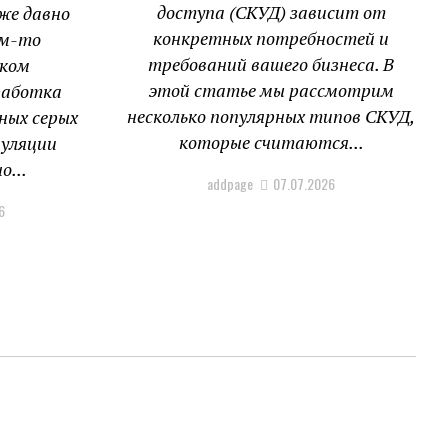
доступа (СКУД) зависит от
же давно
конкретных потребностей и
ем-то
требований вашего бизнеса. В
аком
этой статье мы рассмотрим
работка
несколько популярных типов СКУД,
ных серых
которые считаются...
пуляции
о...
addpage
07.07.2026
6