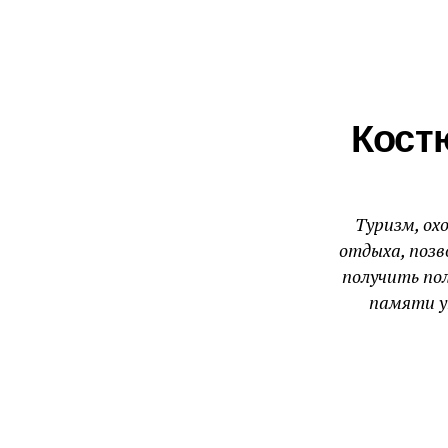
Кост
Туризм, ох
отдыха, позв
получить по
памяти у