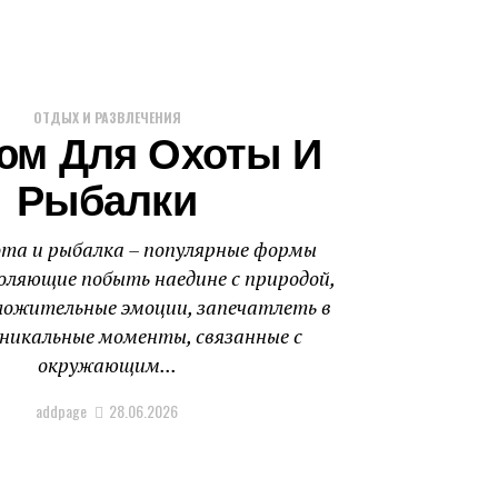
ОТДЫХ И РАЗВЛЕЧЕНИЯ
юм Для Охоты И
Рыбалки
ота и рыбалка – популярные формы
оляющие побыть наедине с природой,
ложительные эмоции, запечатлеть в
никальные моменты, связанные с
окружающим...
addpage
28.06.2026