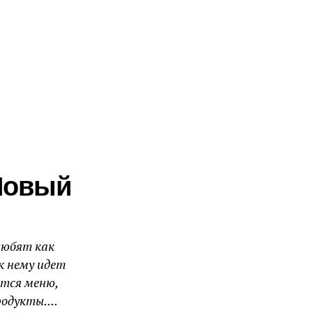
Новый
любят как
к нему идет
ется меню,
одукты....