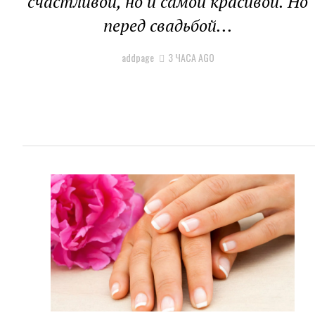
счастливой, но и самой красивой. Но
перед свадьбой...
addpage
3 ЧАСА AGO