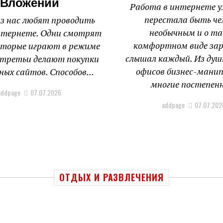
Вложений
Работа в интернете у
перестала быть ч
из нас любят проводить
необычным и о т
нтернете. Одни смотрят
комфортном виде за
вторые играют в режиме
слышал каждый. Из душ
а третьи делают покупки
офисов бизнес-мани
ных сайтов. Способов...
многие постепенн
addpage
07.07.2026
addpage
07.07.202
ОТДЫХ И РАЗВЛЕЧЕНИЯ