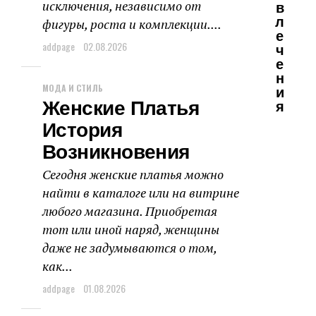
исключения, независимо от
В
Л
фигуры, роста и комплекции....
Е
addpage
02.08.2026
Ч
Е
Н
МОДА И СТИЛЬ
И
Женские Платья
Я
История
Возникновения
Сегодня женские платья можно
найти в каталоге или на витрине
любого магазина. Приобретая
тот или иной наряд, женщины
даже не задумываются о том,
как...
addpage
01.08.2026