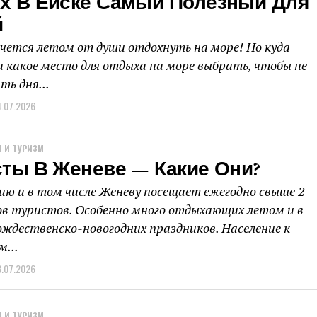
х В Ейске Самый Полезный Для
й
очется летом от души отдохнуть на море! Но куда
и какое место для отдыха на море выбрать, чтобы не
ь дня...
4.07.2026
 И ТУРИЗМ
сты В Женеве — Какие Они?
ю и в том числе Женеву посещает ежегодно свыше 2
в туристов. Особенно много отдыхающих летом и в
ождественско-новогодних праздников. Население к
...
3.07.2026
 И ТУРИЗМ