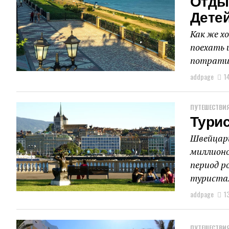
Отды
Дете
Как же х
поехать 
потратит
addpage
1
ПУТЕШЕСТВИЯ
Тури
Швейцари
миллионо
период р
туристам
addpage
1
ПУТЕШЕСТВИЯ