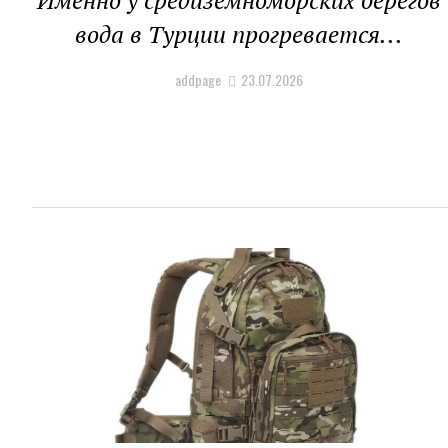
Именно у средиземноморских берегов
вода в Турции прогревается...
addpage
23.07.2026