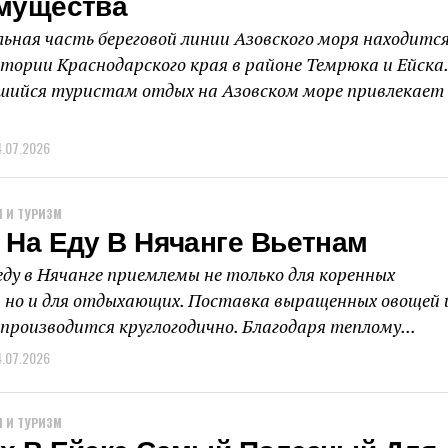
мущества
ьная часть береговой линии Азовского моря находитс
тории Краснодарского края в районе Темрюка и Ейска.
ийся туристам отдых на Азовском море привлекает
4.07.2026
 И ТУРИЗМ
 На Еду В Нячанге Вьетнам
еду в Нячанге приемлемы не только для коренных
 но и для отдыхающих. Поставка выращенных овощей 
производится круглогодично. Благодаря теплому...
4.07.2026
 И ТУРИЗМ