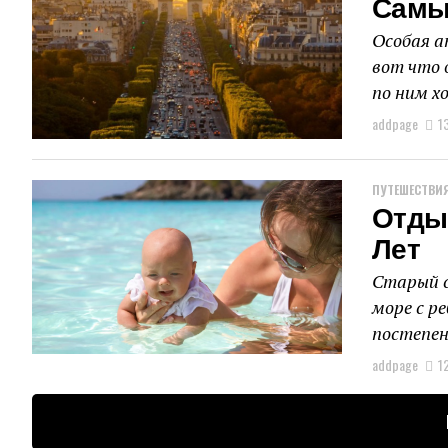
Самы
Особая а
вот что 
по ним х
addpage
1
ПУТЕШЕСТВИЯ
Отды
Лет
Старый с
море с ре
постепен
addpage
1