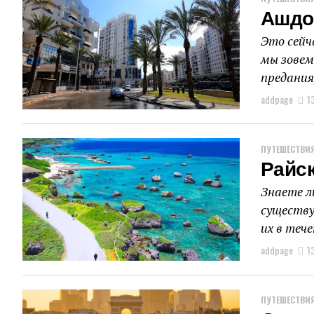
Ашдо
Это сейч
мы зовем
предания,
addpage
1
ПУТЕШЕСТВИЯ
Райс
Знаете л
существ
их в тече
addpage
1
ПУТЕШЕСТВИЯ