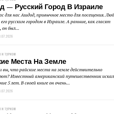
д — Русский Город В Израиле
ас для нас Ашдод, привычное место для посещения. Люб
 его русским городом в Израиле. А раньше, как гласят
 он был...
3.07.2026
 И ТУРИЗМ
кие Места На Земле
и вы, что райские места на земле действительно
уют? Известный американский путешественник искал
ние 5 лет. В своей книге он очень...
3.07.2026
 И ТУРИЗМ