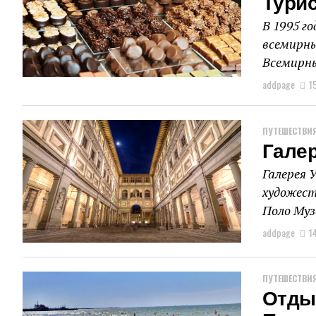
Тури
В 1995 г
всемирны
Всемирны
addpage
1
ПУТЕШЕСТВИЯ
Гале
Галерея 
художест
Поло Муз
addpage
1
ПУТЕШЕСТВИЯ
Отды