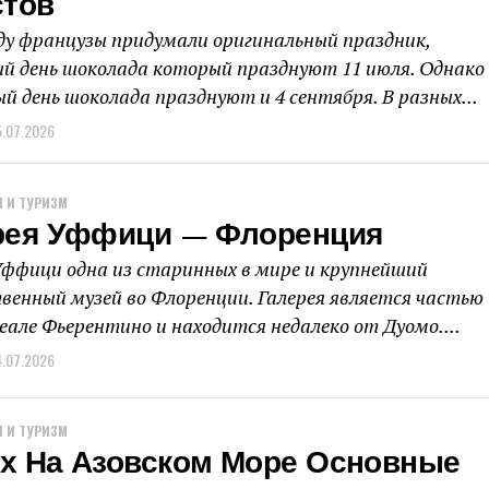
стов
оду французы придумали оригинальный праздник,
й день шоколада который празднуют 11 июля. Однако
й день шоколада празднуют и 4 сентября. В разных...
5.07.2026
 И ТУРИЗМ
рея Уффици — Флоренция
Уффици одна из старинных в мире и крупнейший
венный музей во Флоренции. Галерея является частью
еале Фьерентино и находится недалеко от Дуомо....
4.07.2026
 И ТУРИЗМ
х На Азовском Море Основные