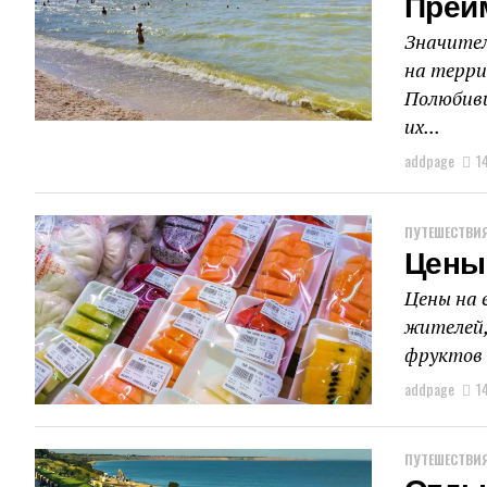
Преи
Значител
на терри
Полюбивш
их...
addpage
1
ПУТЕШЕСТВИЯ
Цены
Цены на 
жителей,
фруктов 
addpage
1
ПУТЕШЕСТВИЯ