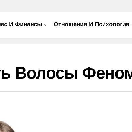
нес И Финансы
Отношения И Психология
ть Волосы Фено