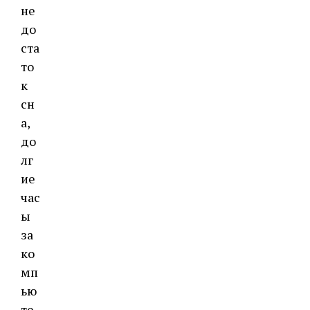
не
до
ста
то
к
сн
а,
до
лг
ие
час
ы
за
ко
мп
ью
те