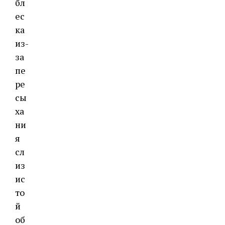
бл
ес
ка
из-
за
пе
ре
сы
ха
ни
я
сл
из
ис
то
й
об