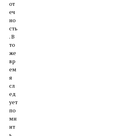
от
еч
но
сть
. В
то
же
вр
ем
я
сл
ед
ует
по
мн
ит
ь,