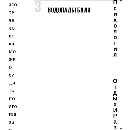
П
асо
С
ВОДОПАДЫ БАЛИ
те
И
Х
че
О
ло
Л
ве
О
Г
ка
И
мо
Я
жн
о
су
О
ди
Т
ть
Д
Ы
по
Х
его
И
гла
Р
А
за
З
м.