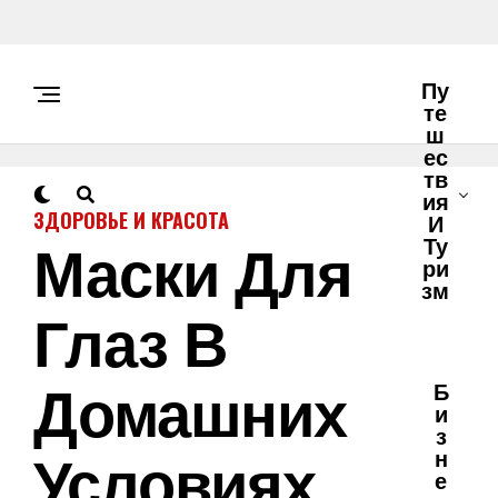
Пу
Те
Ш
Ес
Тв
Ия
ЗДОРОВЬЕ И КРАСОТА
И
Маски Для
Ту
Ри
Зм
Глаз В
Домашних
Б
И
З
Условиях
Н
Е