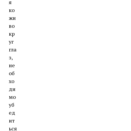
я
ко
жи
во
кр
уг
гла
з,
не
об
хо
ди
мо
уб
ед
ит
ься