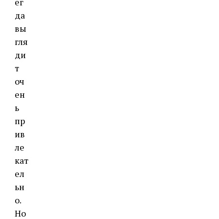
ег
да
вы
гля
ди
т
оч
ен
ь
пр
ив
ле
кат
ел
ьн
о.
Но