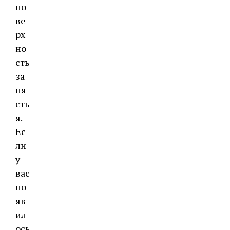
по
ве
рх
но
сть
за
пя
сть
я.
Ес
ли
у
вас
по
яв
ил
ось