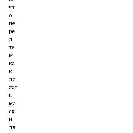
чт
о
пе
ре
д
те
м
ка
к
де
лат
ь
ма
ск
и
дл