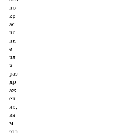
по
кр
ас
не
ни
е
ил
и
раз
др
аж
ен
ие,
ва
м
это