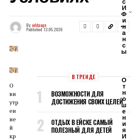
С
И
Ф
И
By
addpage
Н
Published
13.05.2026
А
Н
С
Ы
В ТРЕНДЕ
О
Т
О
Н
ВОЗМОЖНОСТИ ДЛЯ
вн
О
ДОСТИЖЕНИЯ СВОИХ ЦЕЛЕЙ
утр
Ш
Е
ен
Н
не
ОТДЫХ В ЕЙСКЕ САМЫЙ
И
й
ПОЛЕЗНЫЙ ДЛЯ ДЕТЕЙ
Я
И
кр