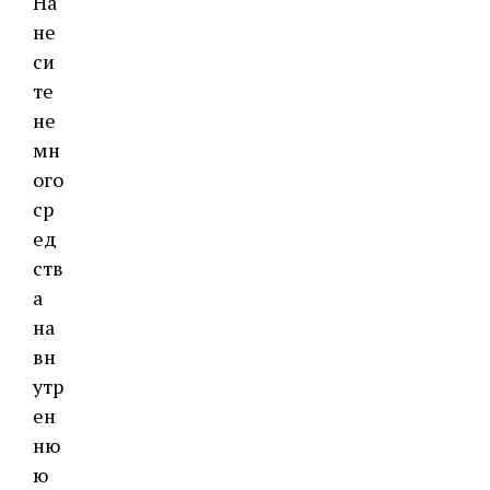
На
не
си
те
не
мн
ого
ср
ед
ств
а
на
вн
утр
ен
ню
ю