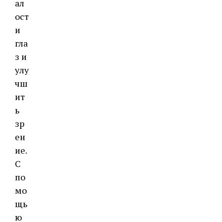
ал
ост
и
гла
з и
улу
чш
ит
ь
зр
ен
ие.
C
по
мо
щь
ю