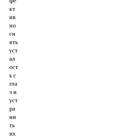
фе
кт
ив
но
сн
ять
уст
ал
ост
ь с
гла
з и
уст
ра
ни
ть
их