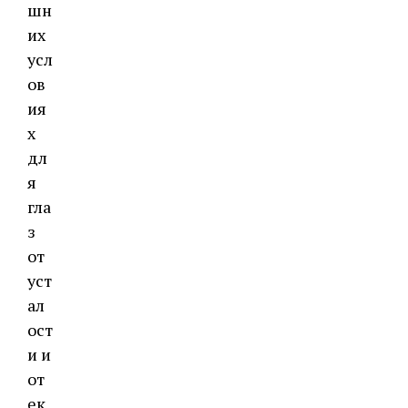
шн
их
усл
ов
ия
х
дл
я
гла
з
от
уст
ал
ост
и и
от
ек