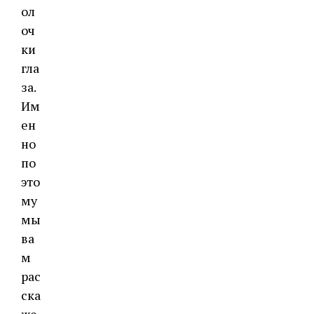
ол
оч
ки
гла
за.
Им
ен
но
по
это
му
мы
ва
м
рас
ска