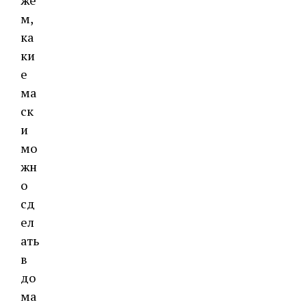
же
м,
ка
ки
е
ма
ск
и
мо
жн
о
сд
ел
ать
в
до
ма