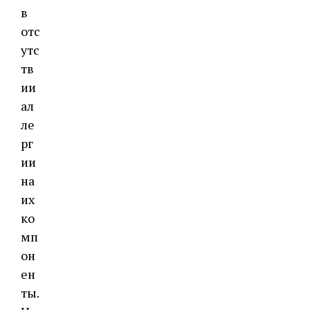
в
отс
утс
тв
ии
ал
ле
рг
ии
на
их
ко
мп
он
ен
ты.