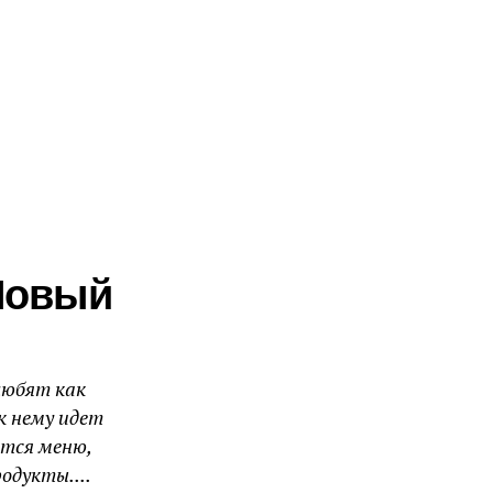
Новый
любят как
к нему идет
ется меню,
одукты....