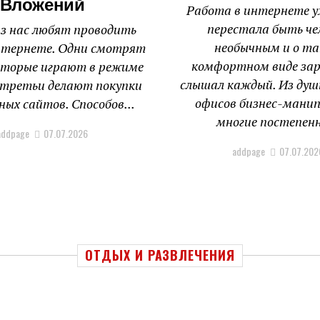
Вложений
Работа в интернете у
перестала быть ч
из нас любят проводить
необычным и о т
нтернете. Одни смотрят
комфортном виде за
вторые играют в режиме
слышал каждый. Из душ
а третьи делают покупки
офисов бизнес-мани
ных сайтов. Способов...
многие постепенн
addpage
07.07.2026
addpage
07.07.202
ОТДЫХ И РАЗВЛЕЧЕНИЯ