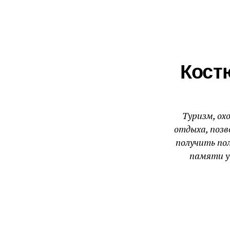
Кост
Туризм, ох
отдыха, позв
получить по
памяти у