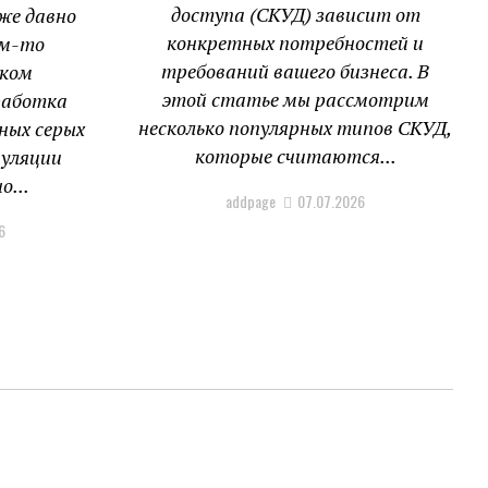
доступа (СКУД) зависит от
же давно
конкретных потребностей и
ем-то
требований вашего бизнеса. В
аком
этой статье мы рассмотрим
работка
несколько популярных типов СКУД,
ных серых
которые считаются...
пуляции
о...
addpage
07.07.2026
6