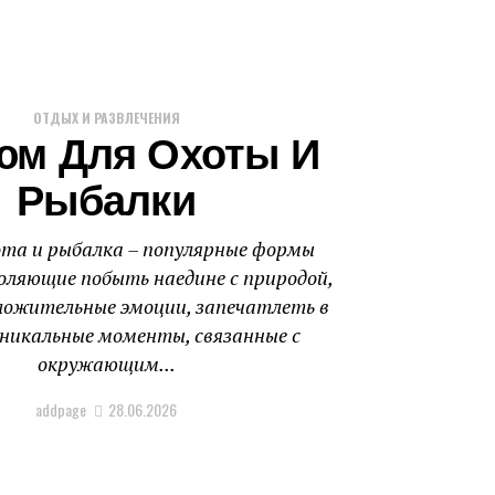
ОТДЫХ И РАЗВЛЕЧЕНИЯ
юм Для Охоты И
Рыбалки
ота и рыбалка – популярные формы
оляющие побыть наедине с природой,
ложительные эмоции, запечатлеть в
никальные моменты, связанные с
окружающим...
addpage
28.06.2026