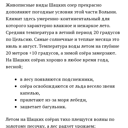
Живописные виды Шацких озер прекрасно
дополняют погодные условия этой части Волыни.
Климат здесь умеренно-континентальный для
которого характерно влажное и нежаркое лето.
Средняя температура в летний период 20 градусов
по Цельсию. Самые солнечные и теплые месяца это
июль и август. Температура воды летом на глубине
20 метров +10 градусов, а зимой озёра замерзают.
На Шацких озёрах хорошо в любое время года,
весной;
в лесу появляются подснежники,
озёра освобождаются от льда весело звеня
капелью,
прилетают из-за моря лебеди,
зацветает багульник.
Летом на Шацких озёрах тихо плещутся волны по
золотому песочку, а лес радует урожаем;