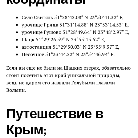
координаты
Село Свитязь 51°28’42.08″ N 23°50’41.32″ E,
урочище Гряда 51°31’14.88″ N 23°53’14.53″ E,
урочище Гушово 51°28’49.64″ N 23°48’2.97″ E,
Шацк 51°29’26.59″ N 23°55’15.62″ E,
автостанция 51°29’50.03″ N 23°55’9.37″ E,
Песочное 51°33’44.22″ N 23°54’46.94″ E.
Если вы еще не были на Шацких озерах, обязательно
стоит посетить этот край уникальной природы,
ведь не даром его назвали Голубыми глазами
Волыни.
Путешествие в
Крым;