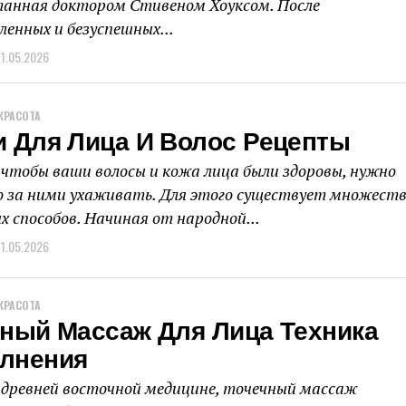
анная доктором Стивеном Хоуксом. После
ленных и безуспешных...
11.05.2026
КРАСОТА
и Для Лица И Волос Рецепты
 чтобы ваши волосы и кожа лица были здоровы, нужно
о за ними ухаживать. Для этого существует множест
х способов. Начиная от народной...
11.05.2026
КРАСОТА
чный Массаж Для Лица Техника
лнения
 древней восточной медицине, точечный массаж