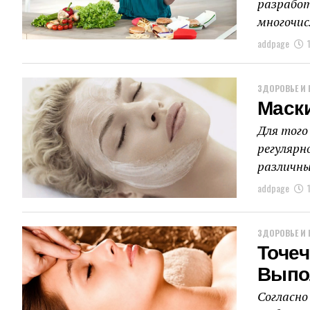
разработ
многочис
addpage
ЗДОРОВЬЕ И 
Маск
Для того
регулярн
различны
addpage
ЗДОРОВЬЕ И 
Точе
Выпо
Согласно