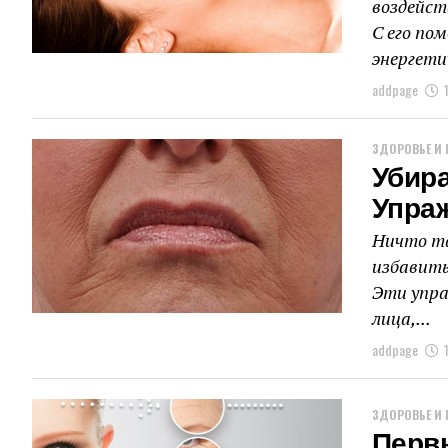
воздейст
С его по
энергетич
addpage
ЗДОРОВЬЕ И 
Убир
Упра
Ничто та
избавить
Эти упр
лица,...
addpage
ЗДОРОВЬЕ И 
Перв