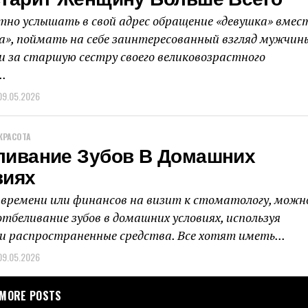
Старит Женщину Больше Всего
тно услышать в свой адрес обращение «девушка» вмес
», поймать на себе заинтересованный взгляд мужчин
и за старшую сестру своего великовозрастного
..
09.05.2026
КРАСОТА
ливание Зубов В Домашних
виях
 времени или финансов на визит к стоматологу, можн
отбеливание зубов в домашних условиях, используя
и распространенные средства. Все хотят иметь...
09.05.2026
MORE POSTS