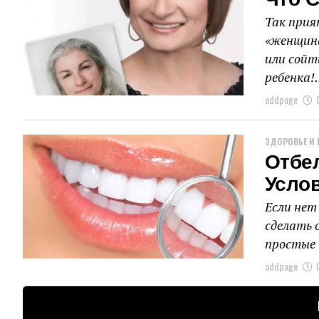
Что 
Так прия
«женщина
или сойт
ребенка!.
addpage
ЗДОРОВЬЕ И 
Отбе
Усло
Если нет
сделать 
простые 
addpage