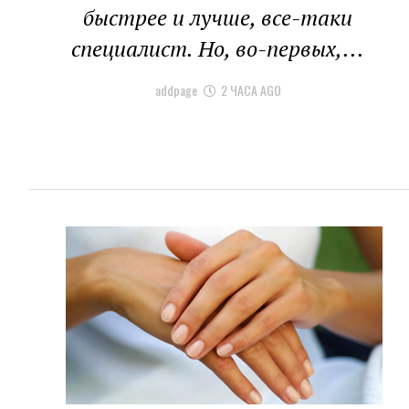
быстрее и лучше, все-таки
специалист. Но, во-первых,...
addpage
2 ЧАСА AGO