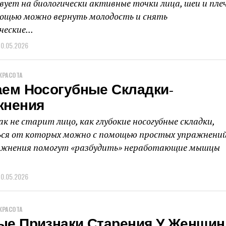
вует на биологически активные точки лица, шеи и плеч
мощью можно вернуть молодость и снять
еские...
10.05.2026
КРАСОТА
аем Носогубные Складки-
жнения
к не старит лицо, как глубокие носогубные складки,
ся от которых можно с помощью простых упражнений
ажнения помогут «разбудить» неработающие мышцы
10.05.2026
КРАСОТА
ые Признаки Старения У Женщин