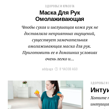
ЗДОРОВЬЕ И КРАСОТА
Маска Для Рук
Омолаживающая
Чтобы сухая и шелушащая кожа рук не
доставляла неприятных ощущений,
существует замечательная
омолаживающая маска для рук.
Приготовить ее в домашних условиях
очень легко и...
addpage
8 ЧАСОВ AGO
ЗДОРОВЬЕ И 
Инту
Хотите п
интуиции