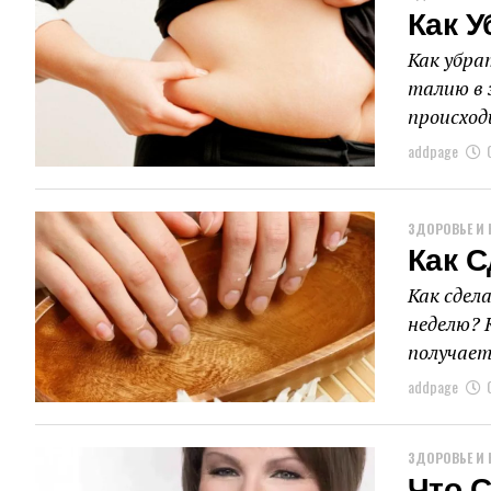
Как У
Как убра
талию в 
происход
addpage
ЗДОРОВЬЕ И 
Как 
Как сдел
неделю? 
получает
addpage
ЗДОРОВЬЕ И 