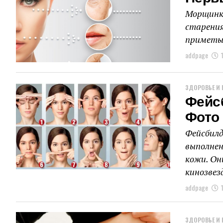
Морщинки
старения
приметы.
addpage
ЗДОРОВЬЕ И 
Фейс
Фото
Фейсбилд
выполнен
кожи. Он
кинозвезд
addpage
ЗДОРОВЬЕ И 