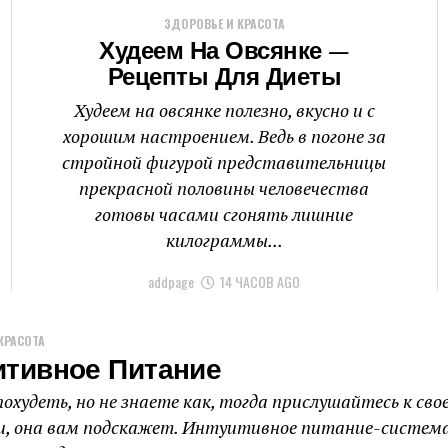
ЗДОРОВЬЕ И КРАСОТА
Худеем На Овсянке —
Рецепты Для Диеты
Худеем на овсянке полезно, вкусно и с
хорошим настроением. Ведь в погоне за
стройной фигурой представительницы
прекрасной половины человечества
готовы часами сгонять лишние
килограммы...
addpage
14 ЧАСОВ AGO
КРАСОТА
итивное Питание
охудеть, но не знаете как, тогда прислушайтесь к сво
, она вам подскажет. Интуитивное питание-система