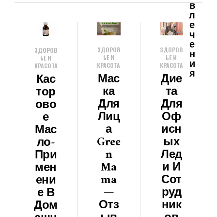
В
Л
Е
Ч
Е
ЗДОРОВ
ЗДОРОВ
ЗДОРОВ
Н
ЬЕ И
ЬЕ И
ЬЕ И
И
КРАСОТА
КРАСОТА
КРАСОТА
Я
Мас
Дие
Кас
Ка
Та
Тор
Для
Для
Ово
Лиц
Оф
Е
А
Исн
Мас
Gree
Ых
Ло-
N
Лед
При
Ma
И И
Мен
Ma
Сот
Ени
—
Руд
Е В
Отз
Ник
Дом