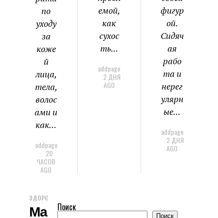
емой,
фигур
по
как
ой.
уходу
сухос
Сидяч
за
ть...
ая
коже
рабо
й
addpage
та и
лица,
2 ДНЯ
AGO
нерег
тела,
улярн
волос
ые...
ами и
как...
addpage
2 ДНЯ
addpage
AGO
20
ЧАСОВ
AGO
ЗДОРОВЬЕ И КРАСОТА
Поиск
Массажер Для Лица
Поиск