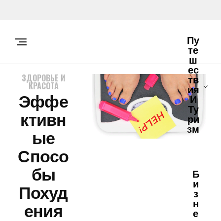
Пу
Те
Ш
Ес
ЗДОРОВЬЕ И
Тв
КРАСОТА
Ия
Эффе
И
Ту
Ктивн
Ри
Зм
Ые
Спосо
Бы
Б
И
Похуд
З
Н
Ения
Е