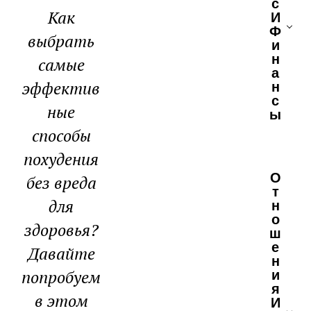
С
Как
И
Ф
выбрать
И
Н
самые
А
Н
эффектив
С
ные
Ы
способы
похудения
О
без вреда
Т
для
Н
О
здоровья?
Ш
Е
Давайте
Н
И
попробуем
Я
в этом
И