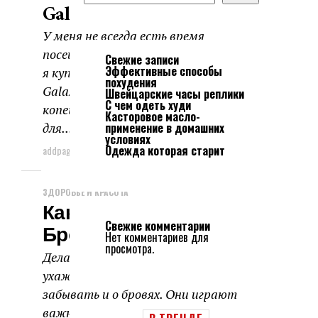
Galaxy 4941
У меня не всегда есть время
посещать косметолога, поэтому
Свежие записи
Эффективные способы
я купила массажер для лица
похудения
Galaxy 4941. Стоит он сущие
Швейцарские часы реплики
С чем одеть худи
копейки и идеально подходит
Касторовое масло-
для...
применение в домашних
условиях
Одежда которая старит
addpage
20.05.2026
ЗДОРОВЬЕ И КРАСОТА
Как Ухаживать За
Свежие комментарии
Бровями Правильно
Нет комментариев для
просмотра.
Делая ежедневно макияж и
ухаживая за лицом, не следует
забывать и о бровях. Они играют
важную роль и при правильном