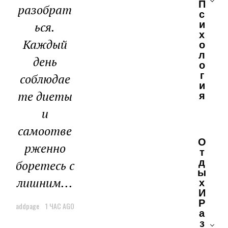
П
разобрат
С
И
ься.
Х
Каждый
О
Л
день
О
Г
соблюдае
И
те диеты
Я
и
самоотве
О
рженно
Т
Д
боретесь с
Ы
лишним...
Х
И
Р
addpage
1 ЧАС AGO
А
З