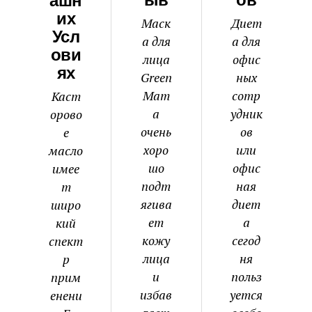
Ыв
Ов
Ашн
Их
Маск
Диет
Усл
а для
а для
Ови
лица
офис
Ях
Green
ных
Mam
сотр
Каст
a
удник
орово
очень
ов
е
хоро
или
масло
шо
офис
имее
подт
ная
т
ягива
диет
широ
ет
а
кий
кожу
сегод
спект
лица
ня
р
и
польз
прим
избав
уется
енени