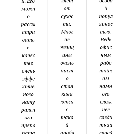
ляет
особо
я. Его
от
й
можн
сухос
попул
о
ти.
ярнос
рассм
Мног
тью.
атри
ие
Ведь
вать
женщ
офис
в
ины
ным
качес
очень
рабо
тве
част
тник
очень
о
ам
эффе
стал
намн
ктив
кива
ого
ного
ются
слож
нату
с
нее
ральн
тако
следи
ого
й
ть за
препа
пробл
своей
рата